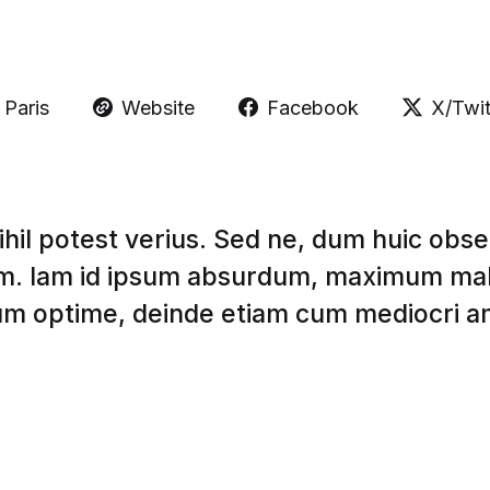
Paris
Website
Facebook
X/Twit
ihil potest verius. Sed ne, dum huic obs
im. Iam id ipsum absurdum, maximum mal
m optime, deinde etiam cum mediocri a