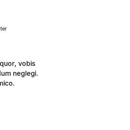
ter
equor, vobis
um neglegi.
mico.