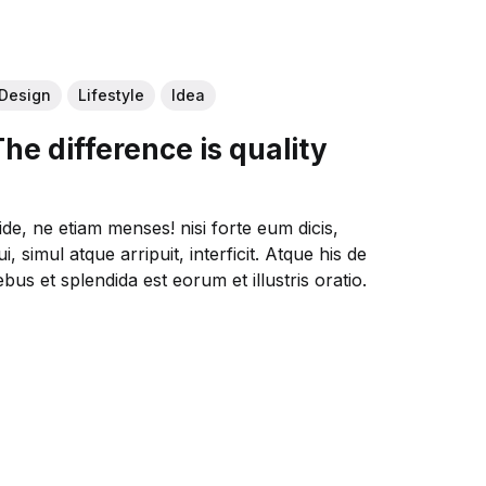
Design
Lifestyle
Idea
The difference is quality
ide, ne etiam menses! nisi forte eum dicis,
ui, simul atque arripuit, interficit. Atque his de
ebus et splendida est eorum et illustris oratio.