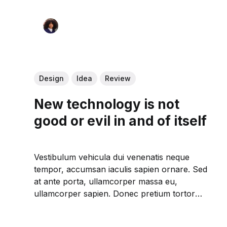
Design
Idea
Review
New technology is not
good or evil in and of itself
Vestibulum vehicula dui venenatis neque
tempor, accumsan iaculis sapien ornare. Sed
at ante porta, ullamcorper massa eu,
ullamcorper sapien. Donec pretium tortor
augue. Integer egestas ut tellus sed pretium.
Nullam tristique augue ut mattis vulputate.