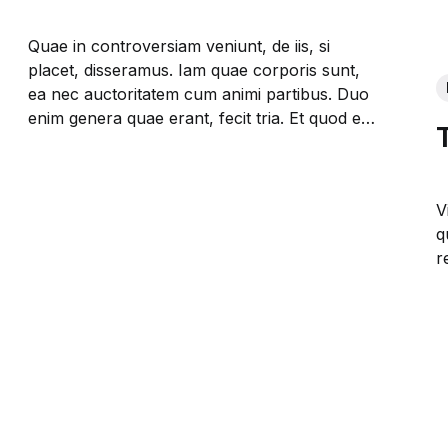
Quae in controversiam veniunt, de iis, si
placet, disseramus. Iam quae corporis sunt,
ea nec auctoritatem cum animi partibus. Duo
enim genera quae erant, fecit tria. Et quod est
munus, quod opus sapientiae.
V
q
r