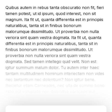
Quibus autem in rebus tanta obscuratio non fit, fieri
tamen potest, ut id ipsum, quod interest, non sit
magnum. Ita fit ut, quanta differentia est in principiis
naturalibus, tanta sit in finibus bonorum
malorumque dissimilitudo. Ut proverbia non nulla
veriora sint quam vestra dogmata. Ita fit ut, quanta
differentia est in principiis naturalibus, tanta sit in
finibus bonorum malorumque dissimilitudo. Ut
proverbia non nulla veriora sint quam vestra
dogmata. Sed tamen intellego quid velit. Non est
igitur summum malum dolor. Tu autem inter haec
tantam multitudinem hominum interiectam non vides
nec laetantium nec dolentium? Non igitur bene.
Reicietur etiam Carneades, nec ulla de summo bono
ratio aut voluptatis non dolendive particeps aut
honestatis expers probabitur.