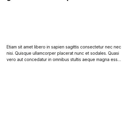
Etiam sit amet libero in sapien sagittis consectetur nec nec
nisi. Quisque ullamcorper placerat nunc et sodales. Quasi
vero aut concedatur in omnibus stultis aeque magna esse
vitia, et eadem inbecillitate et inconstantia igitur vitiorum
magna fit in iis, qui habent ad virtutem.