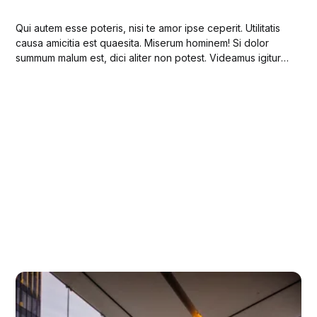
Qui autem esse poteris, nisi te amor ipse ceperit. Utilitatis
causa amicitia est quaesita. Miserum hominem! Si dolor
summum malum est, dici aliter non potest. Videamus igitur
sententias eorum, tum ad verba redeamus.