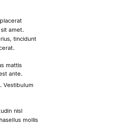
placerat
sit amet.
ius, tincidunt
cerat.
us mattis
st ante.
s. Vestibulum
udin nisl
hasellus mollis