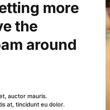
getting more
ve the
oam around
et, auctor mauris.
s at, tincidunt eu dolor.