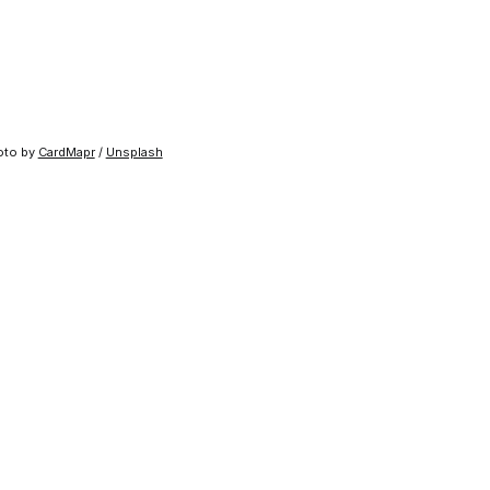
oto by
CardMapr
/
Unsplash