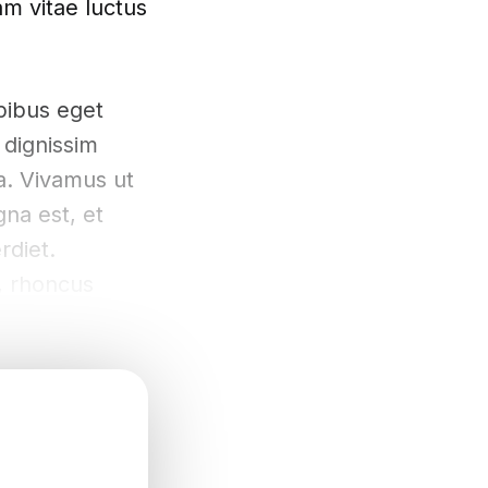
am vitae luctus
pibus eget
 dignissim
na. Vivamus ut
na est, et
rdiet.
, rhoncus