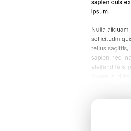
sapien quis ex
ipsum.
Nulla aliquam 
sollicitudin q
tellus sagitti
sapien nec mas
eleifend felis
Vivamus id ris
vehicula leo. 