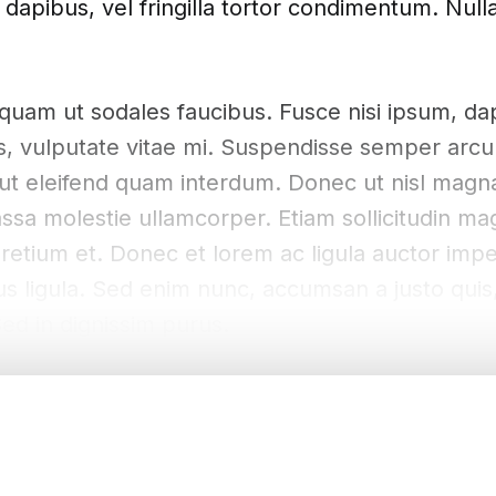
 dapibus, vel fringilla tortor condimentum. Null
quam ut sodales faucibus. Fusce nisi ipsum, da
uis, vulputate vitae mi. Suspendisse semper arcu
s, ut eleifend quam interdum. Donec ut nisl mag
sa molestie ullamcorper. Etiam sollicitudin mag
 pretium et. Donec et lorem ac ligula auctor impe
us ligula. Sed enim nunc, accumsan a justo quis
Sed in dignissim purus.